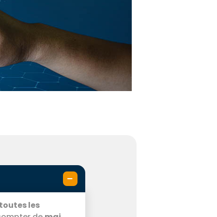
toutes les
 compter de
mai