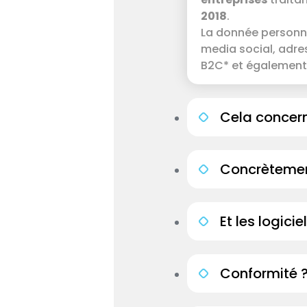
2018
.
La donnée personnel
media social, adres
B2C* et également 
Cela concern
Concrètement
Et les logici
Conformité 