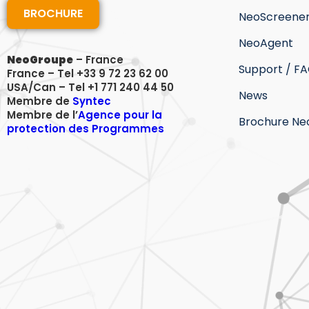
BROCHURE
NeoScreene
NeoAgent
NeoGroupe
– France
Support / F
France – Tel +33 9 72 23 62 00
USA/Can – Tel +1 771 240 44 50
News
Membre de
Syntec
Membre de l’
Agence pour la
Brochure N
protection des Programmes