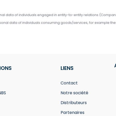
onal data of individuals engaged in entity-to-entity relations (Compani
sonal data of individuals consuming goods/services, for example the f
IONS
LIENS
Contact
NBS
Notre société
Distributeurs
Partenaires